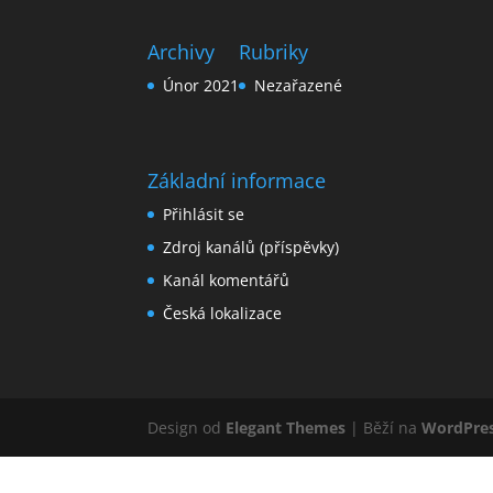
Archivy
Rubriky
Únor 2021
Nezařazené
Základní informace
Přihlásit se
Zdroj kanálů (příspěvky)
Kanál komentářů
Česká lokalizace
Design od
Elegant Themes
| Běží na
WordPre