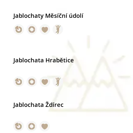
Jablochaty Měsíční údolí
Jablochata Hrabětice
Jablochata Ždírec