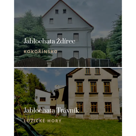
Jablochata Ždírec
KOKOŘÍNSKO
Jablochata Trávník
LUŽICKÉ HORY