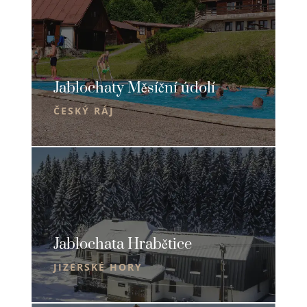
Jablochaty Měsíční údolí
ČESKÝ RÁJ
Jablochata Hrabětice
JIZERSKÉ HORY