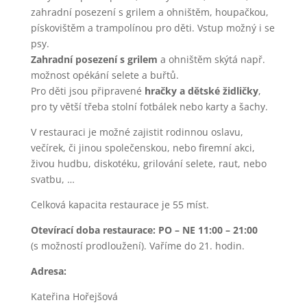
zahradní posezení s grilem a ohništěm, houpačkou,
pískovištěm a trampolínou pro děti. Vstup možný i se
psy.
Zahradní posezení s grilem
a ohništěm skýtá např.
možnost opékání selete a buřtů.
Pro děti jsou připravené
hračky a dětské židličky
,
pro ty větší třeba stolní fotbálek nebo karty a šachy.
V restauraci je možné zajistit rodinnou oslavu,
večírek, či jinou společenskou, nebo firemní akci,
živou hudbu, diskotéku, grilování selete, raut, nebo
svatbu, …
Celková kapacita restaurace je 55 míst.
Otevírací doba restaurace: PO – NE 11:00 – 21:00
(s možností prodloužení). Vaříme do 21. hodin.
Adresa:
Kateřina Hořejšová