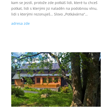
kam se jezdí, protože zde potkáš lidi, které tu chceš
potkat, lidi s kterými jsi naladěn na podobnou vlnu,
lidi s kterými rezonuješ… Slovo „Potkávárna“…
adresa zde