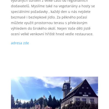
vybraných surovin z velké části od regionálních
dodavatelů. Myslíme také na vegetariány a hosty se
speciálními požadavky , každý den u nás nejdete
bezmasé i bezlepkové jídlo. Za pěkného počasí
můžete využít prostornou terasu s překrásným
výhledem do širokého okolí. Nejen Vaše děti jistě
ocení velké venkovní hřiště hned vedle restaurace.
adresa zde