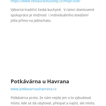
https://www.restauraceusarky.cz/moje-vize/
Výborná tradiční česká kuchyně. V rámci domluvené
spolupráce je možnost i individuálního dovážení
jídla přímo na Jablochatu.
Potkávárna u Havrana
www.potkavarnauhavrana.cz
Potkávárna proto, že nám nejde jen o to vybudovat
místo, kde se dá ubytovat, přespat a najíst, ale místo,