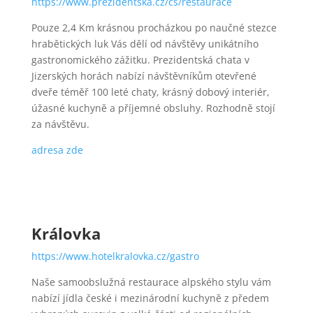
https://www.prezidentska.cz/cs/restaurace
Pouze 2,4 Km krásnou procházkou po naučné stezce
hrabětických luk Vás dělí od návštěvy unikátního
gastronomického zážitku. Prezidentská chata v
Jizerských horách nabízí návštěvníkům otevřené
dveře téměř 100 leté chaty, krásný dobový interiér,
úžasné kuchyně a příjemné obsluhy. Rozhodně stojí
za návštěvu.
adresa zde
Královka
https://www.hotelkralovka.cz/gastro
Naše samoobslužná restaurace alpského stylu vám
nabízí jídla české i mezinárodní kuchyně z předem